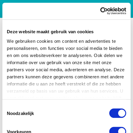
Deze website maakt gebruik van cookies
We gebruiken cookies om content en advertenties te
personaliseren, om functies voor social media te bieden
en om ons websiteverkeer te analyseren. Ook delen we
informatie over uw gebruik van onze site met onze
partners voor social media, adverteren en analyse. Deze
partners kunnen deze gegevens combineren met andere
informatie die u aan ze heeft verstrekt of die ze hebben
verzameld op basis van uw gebruik van hun services. U
gaat akkoord met onze cookies als u onze website blijft
gebruiken.
Toestemmingsselectie
Noodzakelijk
Voorkeuren