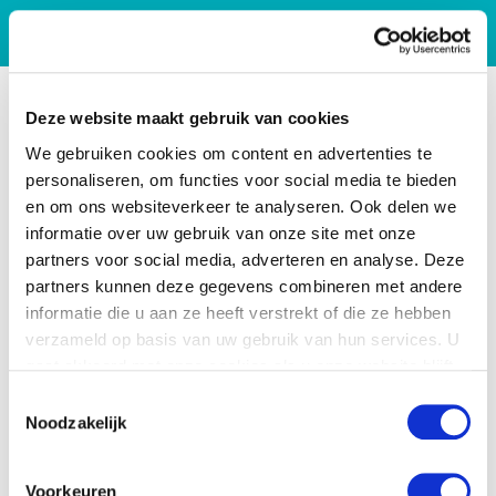
Deze website maakt gebruik van cookies
We gebruiken cookies om content en advertenties te
personaliseren, om functies voor social media te bieden
en om ons websiteverkeer te analyseren. Ook delen we
informatie over uw gebruik van onze site met onze
partners voor social media, adverteren en analyse. Deze
partners kunnen deze gegevens combineren met andere
informatie die u aan ze heeft verstrekt of die ze hebben
verzameld op basis van uw gebruik van hun services. U
gaat akkoord met onze cookies als u onze website blijft
gebruiken.
Toestemmingsselectie
Noodzakelijk
Voorkeuren