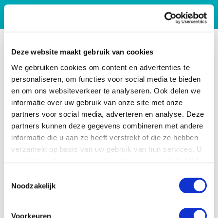
Deze website maakt gebruik van cookies
We gebruiken cookies om content en advertenties te
personaliseren, om functies voor social media te bieden
en om ons websiteverkeer te analyseren. Ook delen we
informatie over uw gebruik van onze site met onze
partners voor social media, adverteren en analyse. Deze
partners kunnen deze gegevens combineren met andere
informatie die u aan ze heeft verstrekt of die ze hebben
verzameld op basis van uw gebruik van hun services. U
gaat akkoord met onze cookies als u onze website blijft
gebruiken.
Toestemmingsselectie
Noodzakelijk
Voorkeuren