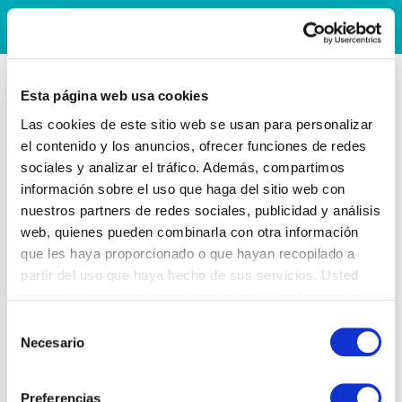
Esta página web usa cookies
Las cookies de este sitio web se usan para personalizar
el contenido y los anuncios, ofrecer funciones de redes
sociales y analizar el tráfico. Además, compartimos
información sobre el uso que haga del sitio web con
nuestros partners de redes sociales, publicidad y análisis
web, quienes pueden combinarla con otra información
que les haya proporcionado o que hayan recopilado a
partir del uso que haya hecho de sus servicios. Usted
acepta nuestras cookies si continúa utilizando nuestro
sitio web.
Selección
Necesario
de
consentimiento
Preferencias