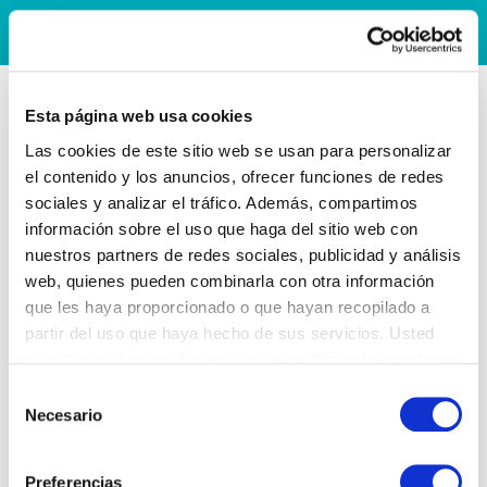
Esta página web usa cookies
Las cookies de este sitio web se usan para personalizar
el contenido y los anuncios, ofrecer funciones de redes
sociales y analizar el tráfico. Además, compartimos
información sobre el uso que haga del sitio web con
nuestros partners de redes sociales, publicidad y análisis
web, quienes pueden combinarla con otra información
que les haya proporcionado o que hayan recopilado a
partir del uso que haya hecho de sus servicios. Usted
acepta nuestras cookies si continúa utilizando nuestro
sitio web.
Selección
Necesario
de
consentimiento
Preferencias