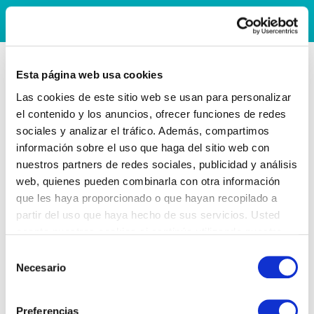
Esta página web usa cookies
Las cookies de este sitio web se usan para personalizar
el contenido y los anuncios, ofrecer funciones de redes
sociales y analizar el tráfico. Además, compartimos
información sobre el uso que haga del sitio web con
nuestros partners de redes sociales, publicidad y análisis
web, quienes pueden combinarla con otra información
que les haya proporcionado o que hayan recopilado a
partir del uso que haya hecho de sus servicios. Usted
acepta nuestras cookies si continúa utilizando nuestro
sitio web.
Selección
Necesario
de
consentimiento
Preferencias