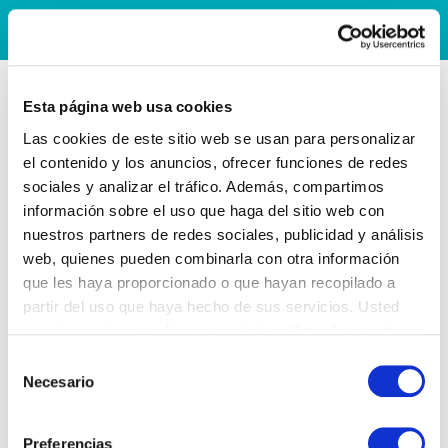
Esta página web usa cookies
Las cookies de este sitio web se usan para personalizar
el contenido y los anuncios, ofrecer funciones de redes
sociales y analizar el tráfico. Además, compartimos
información sobre el uso que haga del sitio web con
nuestros partners de redes sociales, publicidad y análisis
web, quienes pueden combinarla con otra información
que les haya proporcionado o que hayan recopilado a
partir del uso que haya hecho de sus servicios. Usted
acepta nuestras cookies si continúa utilizando nuestro
sitio web.
Selección
Necesario
de
consentimiento
Preferencias