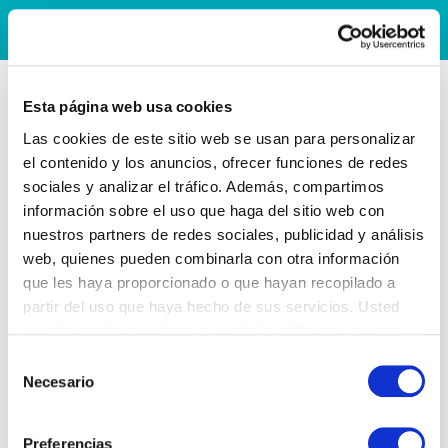
Esta página web usa cookies
Las cookies de este sitio web se usan para personalizar
el contenido y los anuncios, ofrecer funciones de redes
sociales y analizar el tráfico. Además, compartimos
información sobre el uso que haga del sitio web con
nuestros partners de redes sociales, publicidad y análisis
web, quienes pueden combinarla con otra información
que les haya proporcionado o que hayan recopilado a
partir del uso que haya hecho de sus servicios. Usted
acepta nuestras cookies si continúa utilizando nuestro
sitio web.
Selección
Necesario
de
consentimiento
Preferencias