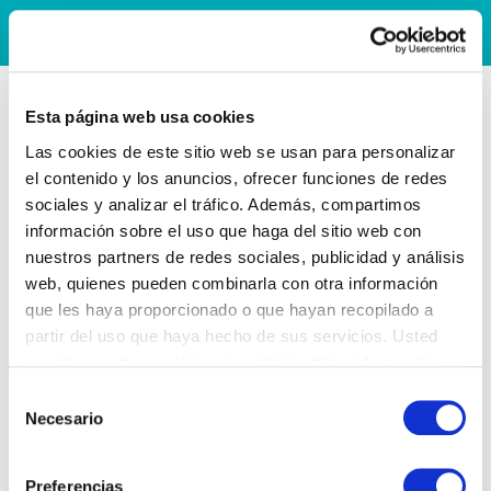
Esta página web usa cookies
Las cookies de este sitio web se usan para personalizar
el contenido y los anuncios, ofrecer funciones de redes
sociales y analizar el tráfico. Además, compartimos
información sobre el uso que haga del sitio web con
nuestros partners de redes sociales, publicidad y análisis
web, quienes pueden combinarla con otra información
que les haya proporcionado o que hayan recopilado a
partir del uso que haya hecho de sus servicios. Usted
acepta nuestras cookies si continúa utilizando nuestro
sitio web.
Selección
Necesario
de
consentimiento
Preferencias