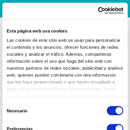
Esta página web usa cookies
Las cookies de este sitio web se usan para personalizar
el contenido y los anuncios, ofrecer funciones de redes
sociales y analizar el tráfico. Además, compartimos
información sobre el uso que haga del sitio web con
nuestros partners de redes sociales, publicidad y análisis
web, quienes pueden combinarla con otra información
que les haya proporcionado o que hayan recopilado a
partir del uso que haya hecho de sus servicios. Usted
acepta nuestras cookies si continúa utilizando nuestro
sitio web.
Selección
Necesario
de
consentimiento
Preferencias