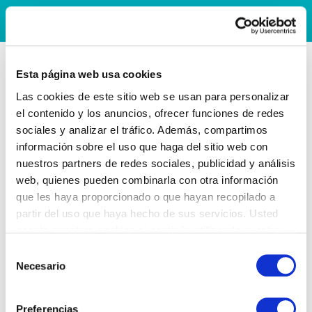
Esta página web usa cookies
Las cookies de este sitio web se usan para personalizar
el contenido y los anuncios, ofrecer funciones de redes
sociales y analizar el tráfico. Además, compartimos
información sobre el uso que haga del sitio web con
nuestros partners de redes sociales, publicidad y análisis
web, quienes pueden combinarla con otra información
que les haya proporcionado o que hayan recopilado a
partir del uso que haya hecho de sus servicios. Usted
acepta nuestras cookies si continúa utilizando nuestro
sitio web.
Selección
Necesario
de
consentimiento
Preferencias