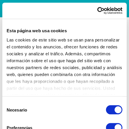
Esta página web usa cookies
Las cookies de este sitio web se usan para personalizar
el contenido y los anuncios, ofrecer funciones de redes
sociales y analizar el tráfico. Además, compartimos
información sobre el uso que haga del sitio web con
nuestros partners de redes sociales, publicidad y análisis
web, quienes pueden combinarla con otra información
que les haya proporcionado o que hayan recopilado a
partir del uso que haya hecho de sus servicios. Usted
acepta nuestras cookies si continúa utilizando nuestro
sitio web.
Selección
Necesario
de
consentimiento
Preferencias