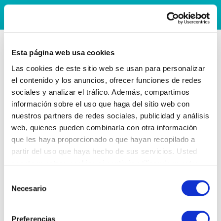
Esta página web usa cookies
Las cookies de este sitio web se usan para personalizar
el contenido y los anuncios, ofrecer funciones de redes
sociales y analizar el tráfico. Además, compartimos
información sobre el uso que haga del sitio web con
nuestros partners de redes sociales, publicidad y análisis
web, quienes pueden combinarla con otra información
que les haya proporcionado o que hayan recopilado a
partir del uso que haya hecho de sus servicios. Usted
acepta nuestras cookies si continúa utilizando nuestro
sitio web.
Selección
Necesario
de
consentimiento
Preferencias