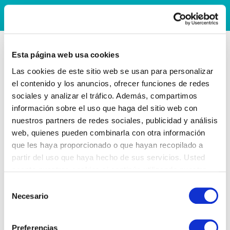
Esta página web usa cookies
Las cookies de este sitio web se usan para personalizar
el contenido y los anuncios, ofrecer funciones de redes
sociales y analizar el tráfico. Además, compartimos
información sobre el uso que haga del sitio web con
nuestros partners de redes sociales, publicidad y análisis
web, quienes pueden combinarla con otra información
que les haya proporcionado o que hayan recopilado a
partir del uso que haya hecho de sus servicios. Usted
acepta nuestras cookies si continúa utilizando nuestro
sitio web.
Selección
Necesario
de
consentimiento
Preferencias