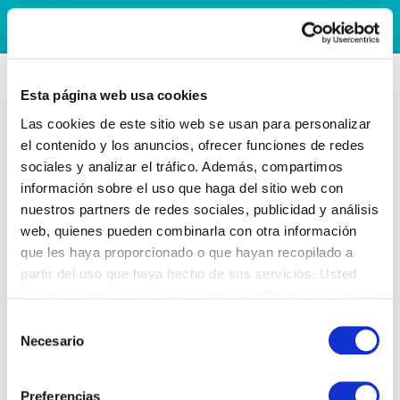
Esta página web usa cookies
Las cookies de este sitio web se usan para personalizar
el contenido y los anuncios, ofrecer funciones de redes
sociales y analizar el tráfico. Además, compartimos
información sobre el uso que haga del sitio web con
nuestros partners de redes sociales, publicidad y análisis
web, quienes pueden combinarla con otra información
que les haya proporcionado o que hayan recopilado a
partir del uso que haya hecho de sus servicios. Usted
acepta nuestras cookies si continúa utilizando nuestro
sitio web.
Selección
Necesario
de
consentimiento
Preferencias