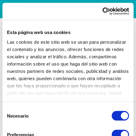
Esta página web usa cookies
Las cookies de este sitio web se usan para personalizar
el contenido y los anuncios, ofrecer funciones de redes
sociales y analizar el tráfico. Además, compartimos
información sobre el uso que haga del sitio web con
nuestros partners de redes sociales, publicidad y análisis
web, quienes pueden combinarla con otra información
que les haya proporcionado o que hayan recopilado a
partir del uso que haya hecho de sus servicios. Usted
acepta nuestras cookies si continúa utilizando nuestro
sitio web.
Selección
Necesario
de
consentimiento
Preferencias