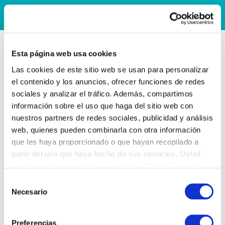
Esta página web usa cookies
Las cookies de este sitio web se usan para personalizar
el contenido y los anuncios, ofrecer funciones de redes
sociales y analizar el tráfico. Además, compartimos
información sobre el uso que haga del sitio web con
nuestros partners de redes sociales, publicidad y análisis
web, quienes pueden combinarla con otra información
que les haya proporcionado o que hayan recopilado a
partir del uso que haya hecho de sus servicios. Usted
acepta nuestras cookies si continúa utilizando nuestro
sitio web.
Selección
Necesario
de
consentimiento
Preferencias