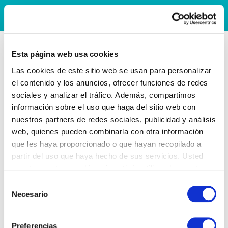
Esta página web usa cookies
Las cookies de este sitio web se usan para personalizar
el contenido y los anuncios, ofrecer funciones de redes
sociales y analizar el tráfico. Además, compartimos
información sobre el uso que haga del sitio web con
nuestros partners de redes sociales, publicidad y análisis
web, quienes pueden combinarla con otra información
que les haya proporcionado o que hayan recopilado a
partir del uso que haya hecho de sus servicios. Usted
acepta nuestras cookies si continúa utilizando nuestro
sitio web.
Selección
Necesario
de
consentimiento
Preferencias