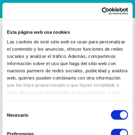
Esta página web usa cookies
Las cookies de este sitio web se usan para personalizar
el contenido y los anuncios, ofrecer funciones de redes
sociales y analizar el tráfico. Además, compartimos
información sobre el uso que haga del sitio web con
nuestros partners de redes sociales, publicidad y análisis
web, quienes pueden combinarla con otra información
que les haya proporcionado o que hayan recopilado a
partir del uso que haya hecho de sus servicios. Usted
acepta nuestras cookies si continúa utilizando nuestro
sitio web.
Selección
Necesario
de
consentimiento
Preferencias