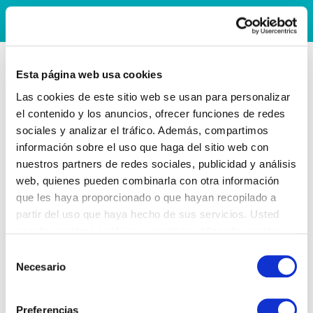
Esta página web usa cookies
Las cookies de este sitio web se usan para personalizar
el contenido y los anuncios, ofrecer funciones de redes
sociales y analizar el tráfico. Además, compartimos
información sobre el uso que haga del sitio web con
nuestros partners de redes sociales, publicidad y análisis
web, quienes pueden combinarla con otra información
que les haya proporcionado o que hayan recopilado a
partir del uso que haya hecho de sus servicios. Usted
acepta nuestras cookies si continúa utilizando nuestro
sitio web.
Selección
Necesario
de
consentimiento
Preferencias