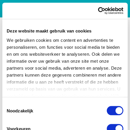
Deze website maakt gebruik van cookies
We gebruiken cookies om content en advertenties te
personaliseren, om functies voor social media te bieden
en om ons websiteverkeer te analyseren. Ook delen we
informatie over uw gebruik van onze site met onze
partners voor social media, adverteren en analyse. Deze
partners kunnen deze gegevens combineren met andere
informatie die u aan ze heeft verstrekt of die ze hebben
verzameld op basis van uw gebruik van hun services. U
gaat akkoord met onze cookies als u onze website blijft
gebruiken.
Toestemmingsselectie
Noodzakelijk
Voorkeuren