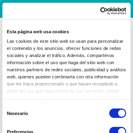
Esta página web usa cookies
Las cookies de este sitio web se usan para personalizar
el contenido y los anuncios, ofrecer funciones de redes
sociales y analizar el tráfico. Además, compartimos
información sobre el uso que haga del sitio web con
nuestros partners de redes sociales, publicidad y análisis
web, quienes pueden combinarla con otra información
que les haya proporcionado o que hayan recopilado a
partir del uso que haya hecho de sus servicios. Usted
acepta nuestras cookies si continúa utilizando nuestro
sitio web.
Selección
Necesario
de
consentimiento
Preferencias