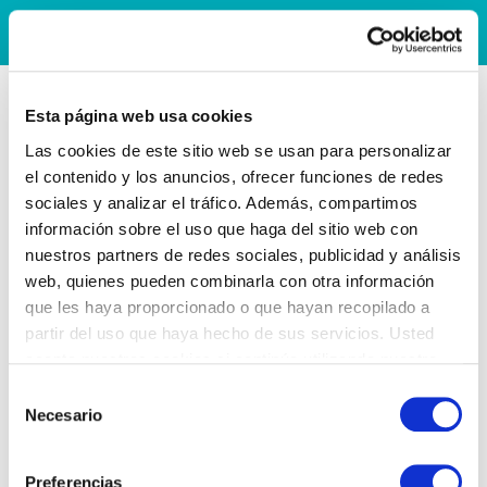
Esta página web usa cookies
Las cookies de este sitio web se usan para personalizar
el contenido y los anuncios, ofrecer funciones de redes
sociales y analizar el tráfico. Además, compartimos
información sobre el uso que haga del sitio web con
nuestros partners de redes sociales, publicidad y análisis
web, quienes pueden combinarla con otra información
que les haya proporcionado o que hayan recopilado a
partir del uso que haya hecho de sus servicios. Usted
acepta nuestras cookies si continúa utilizando nuestro
sitio web.
Selección
Necesario
de
consentimiento
Preferencias