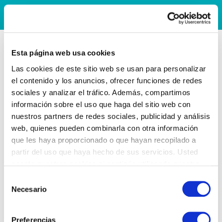
Esta página web usa cookies
Las cookies de este sitio web se usan para personalizar
el contenido y los anuncios, ofrecer funciones de redes
sociales y analizar el tráfico. Además, compartimos
información sobre el uso que haga del sitio web con
nuestros partners de redes sociales, publicidad y análisis
web, quienes pueden combinarla con otra información
que les haya proporcionado o que hayan recopilado a
partir del uso que haya hecho de sus servicios. Usted
acepta nuestras cookies si continúa utilizando nuestro
sitio web.
Selección
Necesario
de
consentimiento
Preferencias