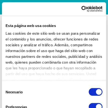
Esta página web usa cookies
Las cookies de este sitio web se usan para personalizar
el contenido y los anuncios, ofrecer funciones de redes
sociales y analizar el tráfico. Además, compartimos
información sobre el uso que haga del sitio web con
nuestros partners de redes sociales, publicidad y análisis
web, quienes pueden combinarla con otra información
que les haya proporcionado o que hayan recopilado a
partir del uso que haya hecho de sus servicios. Usted
acepta nuestras cookies si continúa utilizando nuestro
sitio web.
Selección
Necesario
de
consentimiento
Preferencias