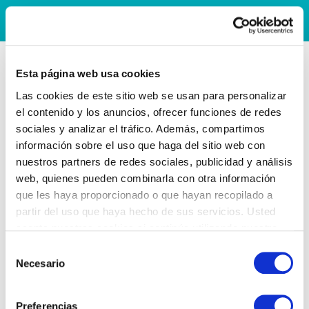
Esta página web usa cookies
Las cookies de este sitio web se usan para personalizar
el contenido y los anuncios, ofrecer funciones de redes
sociales y analizar el tráfico. Además, compartimos
información sobre el uso que haga del sitio web con
nuestros partners de redes sociales, publicidad y análisis
web, quienes pueden combinarla con otra información
que les haya proporcionado o que hayan recopilado a
partir del uso que haya hecho de sus servicios. Usted
acepta nuestras cookies si continúa utilizando nuestro
sitio web.
Selección
Necesario
de
consentimiento
Preferencias