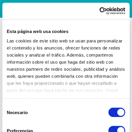
Esta página web usa cookies
Las cookies de este sitio web se usan para personalizar
el contenido y los anuncios, ofrecer funciones de redes
sociales y analizar el tráfico. Además, compartimos
información sobre el uso que haga del sitio web con
nuestros partners de redes sociales, publicidad y análisis
web, quienes pueden combinarla con otra información
que les haya proporcionado o que hayan recopilado a
partir del uso que haya hecho de sus servicios. Usted
acepta nuestras cookies si continúa utilizando nuestro
sitio web.
Selección
Necesario
de
consentimiento
Preferencias