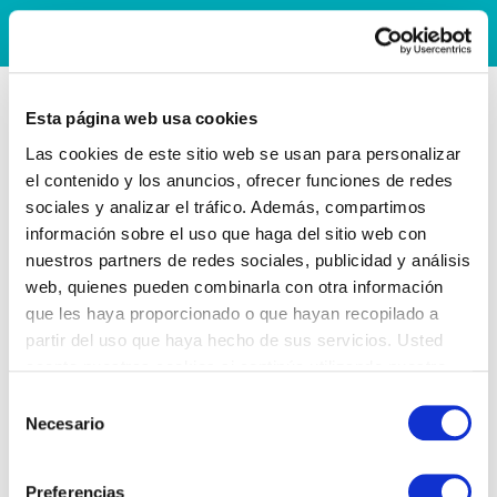
Esta página web usa cookies
Las cookies de este sitio web se usan para personalizar
el contenido y los anuncios, ofrecer funciones de redes
sociales y analizar el tráfico. Además, compartimos
información sobre el uso que haga del sitio web con
nuestros partners de redes sociales, publicidad y análisis
web, quienes pueden combinarla con otra información
que les haya proporcionado o que hayan recopilado a
partir del uso que haya hecho de sus servicios. Usted
acepta nuestras cookies si continúa utilizando nuestro
sitio web.
Selección
Necesario
de
consentimiento
Preferencias