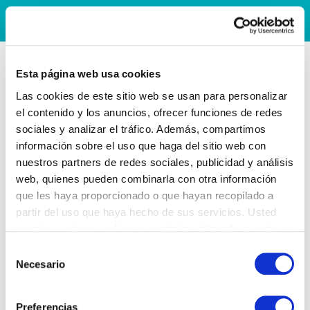
Esta página web usa cookies
Las cookies de este sitio web se usan para personalizar
el contenido y los anuncios, ofrecer funciones de redes
sociales y analizar el tráfico. Además, compartimos
información sobre el uso que haga del sitio web con
nuestros partners de redes sociales, publicidad y análisis
web, quienes pueden combinarla con otra información
que les haya proporcionado o que hayan recopilado a
partir del uso que haya hecho de sus servicios. Usted
acepta nuestras cookies si continúa utilizando nuestro
sitio web.
Selección
Necesario
de
consentimiento
Preferencias