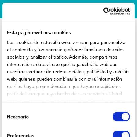
Esta página web usa cookies
Las cookies de este sitio web se usan para personalizar
el contenido y los anuncios, ofrecer funciones de redes
sociales y analizar el tráfico. Además, compartimos
información sobre el uso que haga del sitio web con
nuestros partners de redes sociales, publicidad y análisis
web, quienes pueden combinarla con otra información
que les haya proporcionado o que hayan recopilado a
partir del uso que haya hecho de sus servicios. Usted
acepta nuestras cookies si continúa utilizando nuestro
sitio web.
Selección
Necesario
de
consentimiento
Preferencias