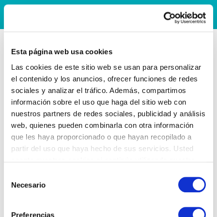
Esta página web usa cookies
Las cookies de este sitio web se usan para personalizar
el contenido y los anuncios, ofrecer funciones de redes
sociales y analizar el tráfico. Además, compartimos
información sobre el uso que haga del sitio web con
nuestros partners de redes sociales, publicidad y análisis
web, quienes pueden combinarla con otra información
que les haya proporcionado o que hayan recopilado a
partir del uso que haya hecho de sus servicios. Usted
acepta nuestras cookies si continúa utilizando nuestro
sitio web.
Selección
Necesario
de
consentimiento
Preferencias