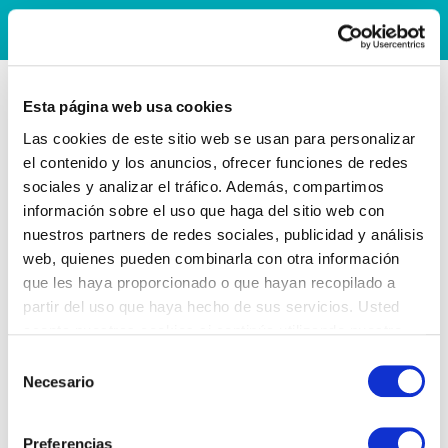
Esta página web usa cookies
Las cookies de este sitio web se usan para personalizar
el contenido y los anuncios, ofrecer funciones de redes
sociales y analizar el tráfico. Además, compartimos
información sobre el uso que haga del sitio web con
nuestros partners de redes sociales, publicidad y análisis
web, quienes pueden combinarla con otra información
que les haya proporcionado o que hayan recopilado a
partir del uso que haya hecho de sus servicios. Usted
acepta nuestras cookies si continúa utilizando nuestro
sitio web.
Selección
Necesario
de
consentimiento
Preferencias