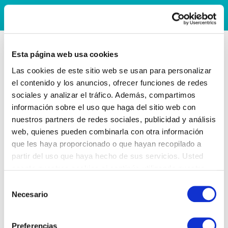
Esta página web usa cookies
Las cookies de este sitio web se usan para personalizar
el contenido y los anuncios, ofrecer funciones de redes
sociales y analizar el tráfico. Además, compartimos
información sobre el uso que haga del sitio web con
nuestros partners de redes sociales, publicidad y análisis
web, quienes pueden combinarla con otra información
que les haya proporcionado o que hayan recopilado a
partir del uso que haya hecho de sus servicios. Usted
acepta nuestras cookies si continúa utilizando nuestro
sitio web.
Selección
Necesario
de
consentimiento
Preferencias