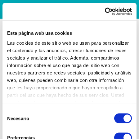
Esta página web usa cookies
Las cookies de este sitio web se usan para personalizar
el contenido y los anuncios, ofrecer funciones de redes
sociales y analizar el tráfico. Además, compartimos
información sobre el uso que haga del sitio web con
nuestros partners de redes sociales, publicidad y análisis
web, quienes pueden combinarla con otra información
que les haya proporcionado o que hayan recopilado a
partir del uso que haya hecho de sus servicios. Usted
acepta nuestras cookies si continúa utilizando nuestro
sitio web.
Selección
Necesario
de
consentimiento
Preferencias