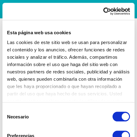
Esta página web usa cookies
Las cookies de este sitio web se usan para personalizar
el contenido y los anuncios, ofrecer funciones de redes
sociales y analizar el tráfico. Además, compartimos
información sobre el uso que haga del sitio web con
nuestros partners de redes sociales, publicidad y análisis
web, quienes pueden combinarla con otra información
que les haya proporcionado o que hayan recopilado a
partir del uso que haya hecho de sus servicios. Usted
acepta nuestras cookies si continúa utilizando nuestro
sitio web.
Selección
Necesario
de
consentimiento
Preferencias