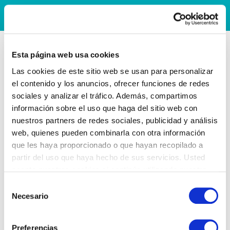
Esta página web usa cookies
Las cookies de este sitio web se usan para personalizar
el contenido y los anuncios, ofrecer funciones de redes
sociales y analizar el tráfico. Además, compartimos
información sobre el uso que haga del sitio web con
nuestros partners de redes sociales, publicidad y análisis
web, quienes pueden combinarla con otra información
que les haya proporcionado o que hayan recopilado a
partir del uso que haya hecho de sus servicios. Usted
acepta nuestras cookies si continúa utilizando nuestro
sitio web.
Selección
Necesario
de
consentimiento
Preferencias