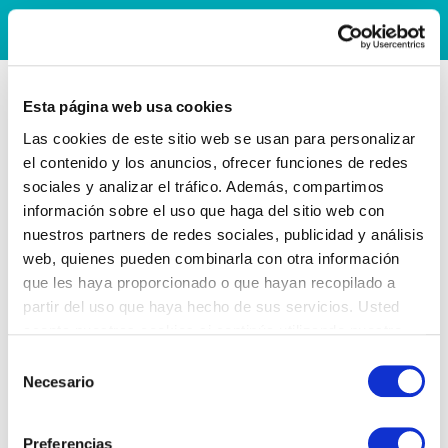
Esta página web usa cookies
Las cookies de este sitio web se usan para personalizar
el contenido y los anuncios, ofrecer funciones de redes
sociales y analizar el tráfico. Además, compartimos
información sobre el uso que haga del sitio web con
nuestros partners de redes sociales, publicidad y análisis
web, quienes pueden combinarla con otra información
que les haya proporcionado o que hayan recopilado a
partir del uso que haya hecho de sus servicios. Usted
acepta nuestras cookies si continúa utilizando nuestro
sitio web.
Selección
Necesario
de
consentimiento
Preferencias