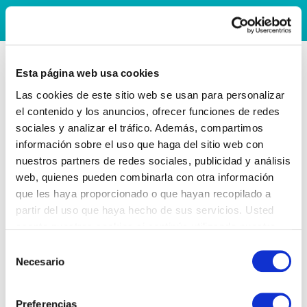
Esta página web usa cookies
Las cookies de este sitio web se usan para personalizar
el contenido y los anuncios, ofrecer funciones de redes
sociales y analizar el tráfico. Además, compartimos
información sobre el uso que haga del sitio web con
nuestros partners de redes sociales, publicidad y análisis
web, quienes pueden combinarla con otra información
que les haya proporcionado o que hayan recopilado a
partir del uso que haya hecho de sus servicios. Usted
acepta nuestras cookies si continúa utilizando nuestro
sitio web.
Selección
Necesario
de
consentimiento
Preferencias