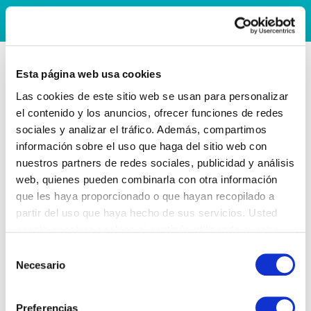
Esta página web usa cookies
Las cookies de este sitio web se usan para personalizar
el contenido y los anuncios, ofrecer funciones de redes
sociales y analizar el tráfico. Además, compartimos
información sobre el uso que haga del sitio web con
nuestros partners de redes sociales, publicidad y análisis
web, quienes pueden combinarla con otra información
que les haya proporcionado o que hayan recopilado a
partir del uso que haya hecho de sus servicios. Usted
acepta nuestras cookies si continúa utilizando nuestro
sitio web.
Selección
Necesario
de
consentimiento
Preferencias