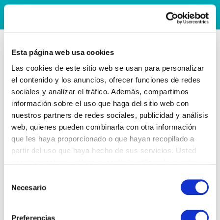
Esta página web usa cookies
Las cookies de este sitio web se usan para personalizar
el contenido y los anuncios, ofrecer funciones de redes
sociales y analizar el tráfico. Además, compartimos
información sobre el uso que haga del sitio web con
nuestros partners de redes sociales, publicidad y análisis
web, quienes pueden combinarla con otra información
que les haya proporcionado o que hayan recopilado a
partir del uso que haya hecho de sus servicios. Usted
acepta nuestras cookies si continúa utilizando nuestro
sitio web.
Selección
Necesario
de
consentimiento
Preferencias