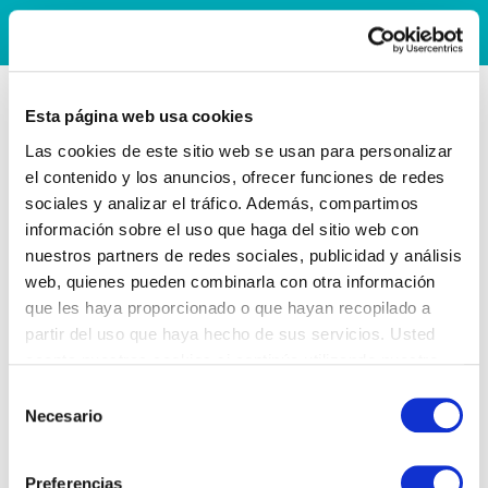
Esta página web usa cookies
Las cookies de este sitio web se usan para personalizar
el contenido y los anuncios, ofrecer funciones de redes
sociales y analizar el tráfico. Además, compartimos
información sobre el uso que haga del sitio web con
nuestros partners de redes sociales, publicidad y análisis
web, quienes pueden combinarla con otra información
que les haya proporcionado o que hayan recopilado a
partir del uso que haya hecho de sus servicios. Usted
acepta nuestras cookies si continúa utilizando nuestro
sitio web.
Selección
Necesario
de
consentimiento
Preferencias