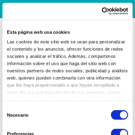
Esta página web usa cookies
Las cookies de este sitio web se usan para personalizar
el contenido y los anuncios, ofrecer funciones de redes
sociales y analizar el tráfico. Además, compartimos
información sobre el uso que haga del sitio web con
nuestros partners de redes sociales, publicidad y análisis
web, quienes pueden combinarla con otra información
que les haya proporcionado o que hayan recopilado a
partir del uso que haya hecho de sus servicios. Usted
acepta nuestras cookies si continúa utilizando nuestro
sitio web.
Selección
Necesario
de
consentimiento
Preferencias