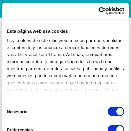
Esta página web usa cookies
Las cookies de este sitio web se usan para personalizar
el contenido y los anuncios, ofrecer funciones de redes
sociales y analizar el tráfico. Además, compartimos
información sobre el uso que haga del sitio web con
nuestros partners de redes sociales, publicidad y análisis
web, quienes pueden combinarla con otra información
que les haya proporcionado o que hayan recopilado a
partir del uso que haya hecho de sus servicios. Usted
acepta nuestras cookies si continúa utilizando nuestro
sitio web.
Selección
Necesario
de
consentimiento
Preferencias