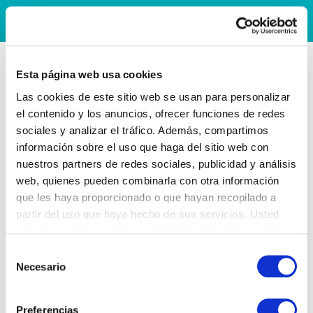
Esta página web usa cookies
Las cookies de este sitio web se usan para personalizar
el contenido y los anuncios, ofrecer funciones de redes
sociales y analizar el tráfico. Además, compartimos
información sobre el uso que haga del sitio web con
nuestros partners de redes sociales, publicidad y análisis
web, quienes pueden combinarla con otra información
que les haya proporcionado o que hayan recopilado a
partir del uso que haya hecho de sus servicios. Usted
acepta nuestras cookies si continúa utilizando nuestro
sitio web.
Selección
Necesario
de
consentimiento
Preferencias