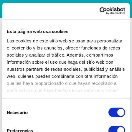
Esta página web usa cookies
Las cookies de este sitio web se usan para personalizar
el contenido y los anuncios, ofrecer funciones de redes
sociales y analizar el tráfico. Además, compartimos
información sobre el uso que haga del sitio web con
nuestros partners de redes sociales, publicidad y análisis
web, quienes pueden combinarla con otra información
que les haya proporcionado o que hayan recopilado a
partir del uso que haya hecho de sus servicios. Usted
acepta nuestras cookies si continúa utilizando nuestro
sitio web.
Selección
Necesario
de
consentimiento
Preferencias