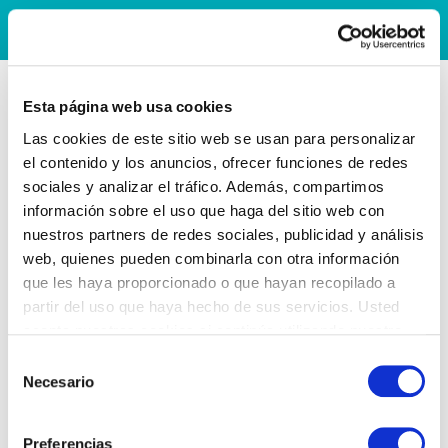
Esta página web usa cookies
Las cookies de este sitio web se usan para personalizar
el contenido y los anuncios, ofrecer funciones de redes
sociales y analizar el tráfico. Además, compartimos
información sobre el uso que haga del sitio web con
nuestros partners de redes sociales, publicidad y análisis
web, quienes pueden combinarla con otra información
que les haya proporcionado o que hayan recopilado a
partir del uso que haya hecho de sus servicios. Usted
acepta nuestras cookies si continúa utilizando nuestro
sitio web.
Selección
Necesario
de
consentimiento
Preferencias