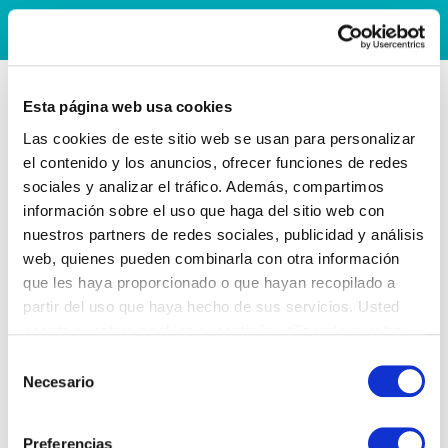
Esta página web usa cookies
Las cookies de este sitio web se usan para personalizar
el contenido y los anuncios, ofrecer funciones de redes
sociales y analizar el tráfico. Además, compartimos
información sobre el uso que haga del sitio web con
nuestros partners de redes sociales, publicidad y análisis
web, quienes pueden combinarla con otra información
que les haya proporcionado o que hayan recopilado a
partir del uso que haya hecho de sus servicios. Usted
acepta nuestras cookies si continúa utilizando nuestro
sitio web.
Selección
Necesario
de
consentimiento
Preferencias