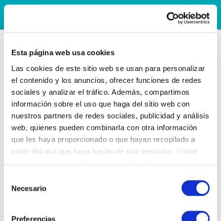
Esta página web usa cookies
Las cookies de este sitio web se usan para personalizar
el contenido y los anuncios, ofrecer funciones de redes
sociales y analizar el tráfico. Además, compartimos
información sobre el uso que haga del sitio web con
nuestros partners de redes sociales, publicidad y análisis
web, quienes pueden combinarla con otra información
que les haya proporcionado o que hayan recopilado a
partir del uso que haya hecho de sus servicios. Usted
acepta nuestras cookies si continúa utilizando nuestro
sitio web.
Selección
Necesario
de
consentimiento
Preferencias