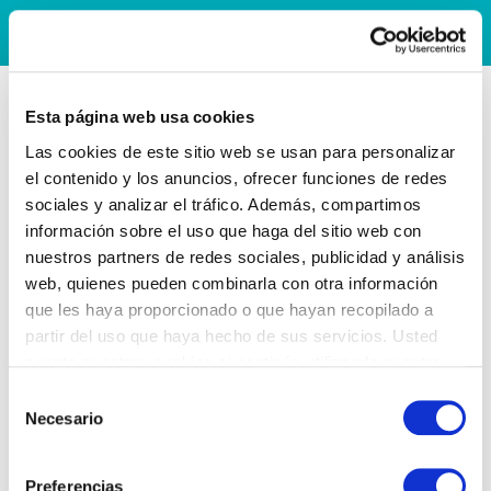
Esta página web usa cookies
Las cookies de este sitio web se usan para personalizar
el contenido y los anuncios, ofrecer funciones de redes
sociales y analizar el tráfico. Además, compartimos
información sobre el uso que haga del sitio web con
nuestros partners de redes sociales, publicidad y análisis
web, quienes pueden combinarla con otra información
que les haya proporcionado o que hayan recopilado a
partir del uso que haya hecho de sus servicios. Usted
acepta nuestras cookies si continúa utilizando nuestro
sitio web.
Selección
Necesario
de
consentimiento
Preferencias