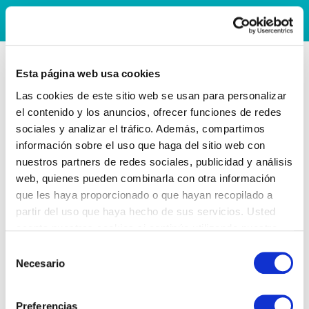
Esta página web usa cookies
Las cookies de este sitio web se usan para personalizar
el contenido y los anuncios, ofrecer funciones de redes
sociales y analizar el tráfico. Además, compartimos
información sobre el uso que haga del sitio web con
nuestros partners de redes sociales, publicidad y análisis
web, quienes pueden combinarla con otra información
que les haya proporcionado o que hayan recopilado a
partir del uso que haya hecho de sus servicios. Usted
acepta nuestras cookies si continúa utilizando nuestro
sitio web.
Selección
Necesario
de
consentimiento
Preferencias